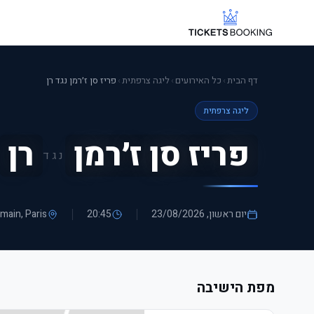
דף הבית
›
כל האירועים
›
ליגה צרפתית
›
פריז סן ז׳רמן נגד רן
ליגה צרפתית
פריז סן ז׳רמן
רן
נגד
יום ראשון, 23/08/2026
20:45
, Paris
rmain
מפת הישיבה