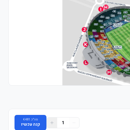
סה"כ
481
€
1
קנה עכשיו