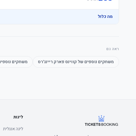
מה כלול
ראה גם
משחקים נוספים של
קווינס פארק ריינג׳רס
משחקים נוספי
	• Children, families and groups welcome
ליגות
ליגה אנגלית