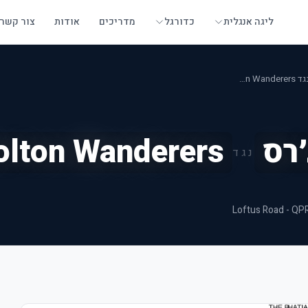
ליגה אנגלית
כדורגל
מדריכים
אודות
צור קשר
קווינס פארק ריינג׳רס נגד Bolton Wanderers
׳רס
olton Wanderers
נגד
Loftus Road - QP