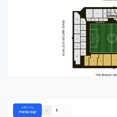
סה"כ
38
£
1
קנה עכשיו