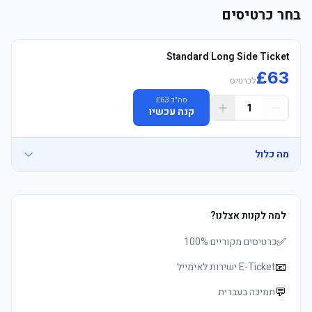
בחר כרטיסים
Standard Long Side Ticket
£
63
לכרטיס
סה"כ
63
£
1
קנה עכשיו
מה כלול
למה לקנות אצלנו?
	• Mobile כרטיסים delivered 3–5 days before שריקת פתיחה, 
✅
כרטיסים מקוריים 100%
📧
E-Ticket ישירות לאימייל
	• Children, families and groups welcome
💬
תמיכה בעברית