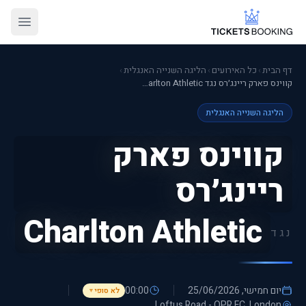
דף הבית
›
כל האירועים
›
הליגה השנייה האנגלית
›
קווינס פארק ריינג׳רס נגד Charlton Athletic
הליגה השנייה האנגלית
קווינס פארק
ריינג׳רס
Charlton Athletic
נגד
יום חמישי, 25/06/2026
00:00
לא סופי
▼
Loftus Road - QPR FC
, London