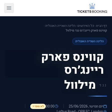
דף הבית
›
כל האירועים
›
הליגה השנייה האנגלית
›
קווינס פארק ריינג׳רס נגד מילוול
הליגה השנייה האנגלית
קווינס פארק
ריינג׳רס
מילוול
נגד
יום חמישי, 25/06/2026
00:00
לא סופי
▼
Loftus Road - QPR FC
, London