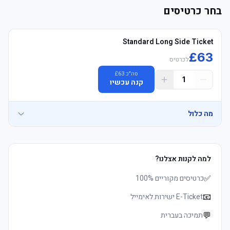
בחר כרטיסים
Standard Long Side Ticket
£
63
לכרטיס
סה"כ
63
£
1
קנה עכשיו
מה כלול
למה לקנות אצלנו?
	• Mobile כרטיסים delivered 3–5 days before שריקת פתיחה, 
✅
כרטיסים מקוריים 100%
📧
E-Ticket ישירות לאימייל
	• Children, families and groups welcome
💬
תמיכה בעברית