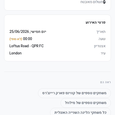
🔒
תשלום מאובטח
פרטי האירוע
תאריך
יום חמישי, 25/06/2026
שעה
00:00
(לא סופי)
אצטדיון
Loftus Road - QPR FC
עיר
London
ראה גם
משחקים נוספים של
קווינס פארק ריינג׳רס
משחקים נוספים של
מילוול
כל משחקי
הליגה השנייה האנגלית