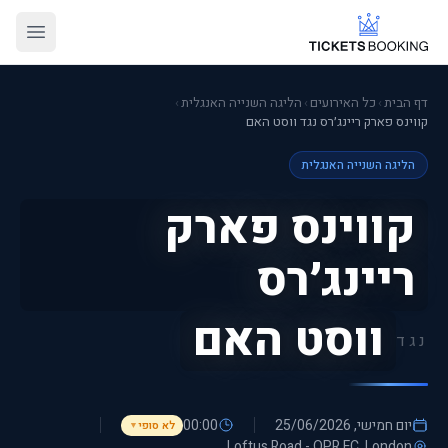
דף הבית
›
כל האירועים
›
הליגה השנייה האנגלית
›
קווינס פארק ריינג׳רס נגד ווסט האם
הליגה השנייה האנגלית
קווינס פארק
ריינג׳רס
ווסט האם
נגד
יום חמישי, 25/06/2026
00:00
לא סופי
▼
Loftus Road - QPR FC
, London