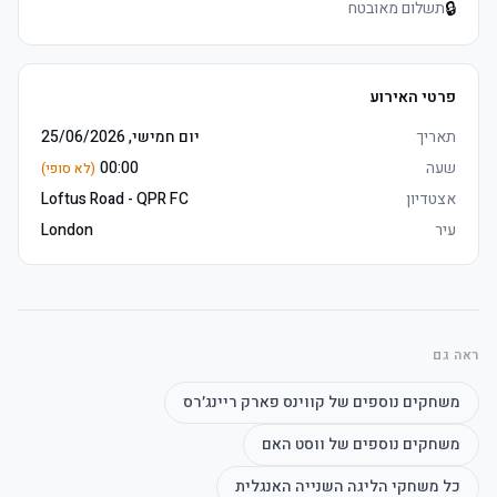
🔒
תשלום מאובטח
פרטי האירוע
תאריך
יום חמישי, 25/06/2026
שעה
00:00
(לא סופי)
אצטדיון
Loftus Road - QPR FC
עיר
London
ראה גם
משחקים נוספים של
קווינס פארק ריינג׳רס
משחקים נוספים של
ווסט האם
כל משחקי
הליגה השנייה האנגלית