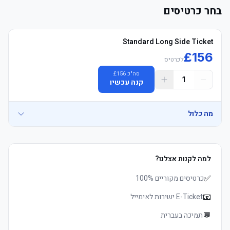
בחר כרטיסים
Standard Long Side Ticket
£
156
לכרטיס
סה"כ
156
£
1
קנה עכשיו
מה כלול
למה לקנות אצלנו?
	• Mobile כרטיסים delivered 3–5 days before שריקת פתיחה, 
✅
כרטיסים מקוריים 100%
📧
E-Ticket ישירות לאימייל
	• Children, families and groups welcome
💬
תמיכה בעברית