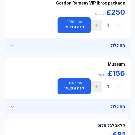
Gordon Ramsay VIP Ibrox package
£
250
לכרטיס
סה"כ
250
£
1
קנה עכשיו
מה כלול
Museum
£
156
לכרטיס
סה"כ
156
£
1
קנה עכשיו
מה כלול
	• הפסקה כיבוד & 1-hour אחרי המשחק complimentary bar with 
קלאב לבל פלוס
£
81
	• Museum Official הוספיטליטי, Padded מושבים, בלוק GR7, Long 