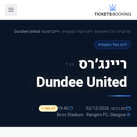
דף הבית
›
כל האירועים
›
ליגה העל הסקוטית
›
ריינג׳רס נגד Dundee United
ליגה העל הסקוטית
ריינג׳רס
נגד
Dundee United
יום רביעי, 02/12/2026
19:45
לא סופי
▼
Ibrox Stadium - Rangers FC
, Glasgow