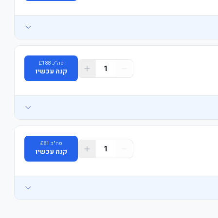
סה"כ
188
£
1
קנה עכשיו
סה"כ
81
£
1
קנה עכשיו