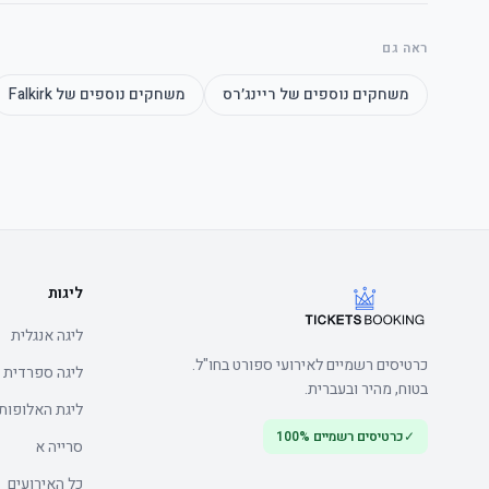
ראה גם
משחקים נוספים של
ריינג׳רס
משחקים נוספים של
Falkirk
	• Arrive early to make the most of the הוספיטליטי
ליגות
	•
ליגה אנגלית
	• Watch the product video - click here
כרטיסים רשמיים לאירועי ספורט בחו"ל.
ליגה ספרדית
בטוח, מהיר ובעברית.
ליגת האלופות
✓
כרטיסים רשמיים 100%
סרייה א
כל האירועים