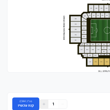
סה"כ
344
£
1
קנה עכשיו