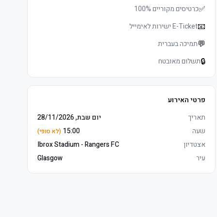
✅
כרטיסים מקוריים 100%
📧
E-Ticket ישירות לאימייל
💬
תמיכה בעברית
🔒
תשלום מאובטח
פרטי האירוע
תאריך
יום שבת, 28/11/2026
שעה
15:00
(לא סופי)
אצטדיון
Ibrox Stadium - Rangers FC
עיר
Glasgow