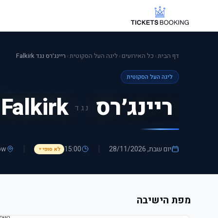
דף הבית
›
כל האירועים
›
ליגה העל הסקוטית
›
ריינג׳רס נגד Falkirk
ליגה העל הסקוטית
ריינג׳רס
Falkirk
נגד
יום שבת, 28/11/2026
15:00
ow
לא סופי
▼
מפת הישיבה