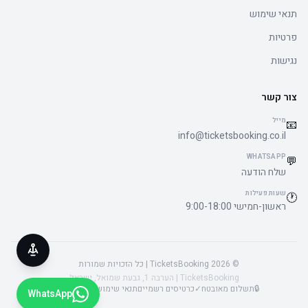
תנאי שימוש
פרטיות
נגישות
צור קשר
מייל
📧
info@ticketsbooking.co.il
WHATSAPP
💬
שלח הודעה
שעות פעילות
🕐
ראשון-חמישי 9:00-18:00
© 2026 TicketsBooking | כל הזכויות שמורות
TicketsBooking | הערבה 1, גבעת שמואל, ישראל
🔒
תשלום מאובטח
✓
כרטיסים רשמיים
תנאי שימוש
פרטיות
נגישות
WhatsApp