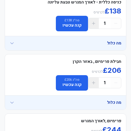
כניסה כללית - לאורך המגרש טבעת עליונה
£
138
לכרטיס
סה"כ
138
£
1
קנה עכשיו
מה כלול
• General Admission משחק כרטיסים Long צד - Blocks 501-508 & 
חבילת פרימיום , באזור הקרן
£
206
לכרטיס
	• See exactly where you&#39;ll be sitting - explore your view in 
סה"כ
206
£
1
קנה עכשיו
	• Tottenham אצטדיון סיור voucher כולל (non-משחק days only, 
מה כלול
• East פרמיום מושבים פינה Location – Padded מושבים Blocks 312–
פרימיום ,לאורך המגרש
£
244
לכרטיס