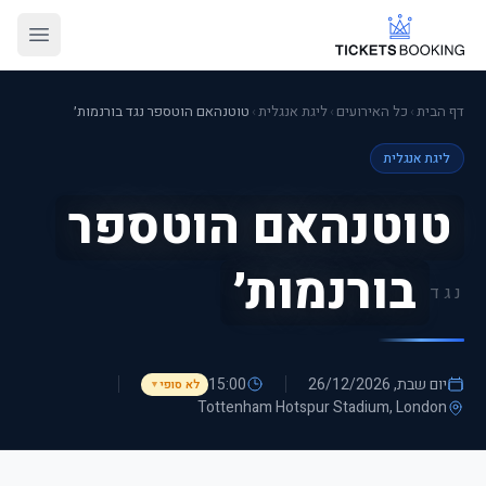
דף הבית
›
כל האירועים
›
ליגת אנגלית
›
טוטנהאם הוטספר נגד בורנמות׳
ליגת אנגלית
טוטנהאם הוטספר
בורנמות׳
נגד
יום שבת, 26/12/2026
15:00
לא סופי
▼
Tottenham Hotspur Stadium
, London