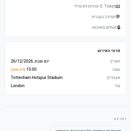
	• Tottenham אצטדיון סיור voucher כולל (non-משחק days only, 
📧
E-Ticket ישירות לאימייל
💬
תמיכה בעברית
🔒
תשלום מאובטח
	• E-כרטיסים delivered 3–5 days before שריקת פתיחה, מושבים 
	• Watch the product video click here
פרטי האירוע
תאריך
יום שבת, 26/12/2026
שעה
15:00
(לא סופי)
אצטדיון
Tottenham Hotspur Stadium
עיר
London
	• Travel Connection reserves the right to upgrade to East פרמיום 
מושבים חבילה מושבים if necessary
ראה גם