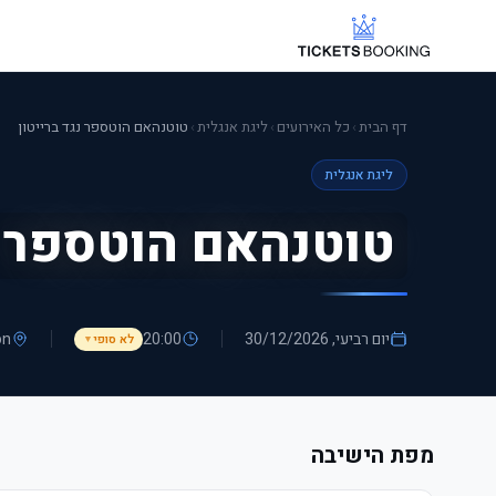
דף הבית
›
כל האירועים
›
ליגת אנגלית
›
טוטנהאם הוטספר נגד ברייטון
ליגת אנגלית
טוטנהאם הוטספר
יום רביעי, 30/12/2026
20:00
on
לא סופי
▼
מפת הישיבה