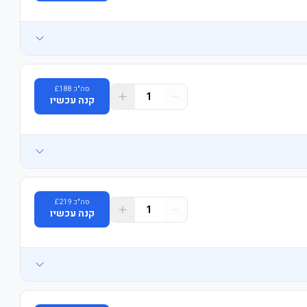
סה"כ
188
£
1
קנה עכשיו
סה"כ
219
£
1
קנה עכשיו