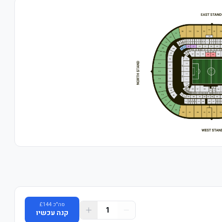
סה"כ
144
£
1
קנה עכשיו