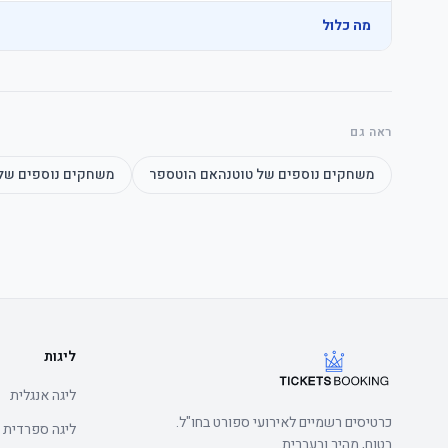
מה כלול
	• Watch the product video click here
ראה גם
משחקים נוספים של
טוטנהאם הוטספר
משחקים נוספים של
	• Watch the product video click here
ליגות
ליגה אנגלית
כרטיסים רשמיים לאירועי ספורט בחו"ל.
ליגה ספרדית
בטוח, מהיר ובעברית.