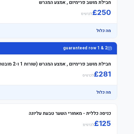
חבילת מושב פרימיום , אמצע המגרש
	• Travel Connection reserves the right to upgrade to East פרמיום מושבים חבילה מושבים if necessary
£
250
לכרטיס
מה כלול
guaranteed row 1 & 2
חבילת מושב פרימיום , אמצע המגרש (שורות 1 ו-2 מובטחות)
	• Watch the product video click here
£
281
לכרטיס
מה כלול
כניסה כללית - מאחורי השער טבעת עליונה
	• Watch the product video click here
£
125
לכרטיס