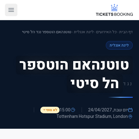
דף הבית
›
כל האירועים
›
ליגת אנגלית
›
טוטנהאם הוטספר נגד הל סיטי
ליגת אנגלית
טוטנהאם הוטספר
הל סיטי
נגד
יום שבת, 24/04/2027
15:00
לא סופי
▼
Tottenham Hotspur Stadium
, London