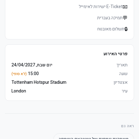
	• Tottenham אצטדיון סיור voucher כולל (non-משחק days only, 
📧
E-Ticket ישירות לאימייל
💬
תמיכה בעברית
🔒
תשלום מאובטח
	• E-כרטיסים delivered 3–5 days before שריקת פתיחה, מושבים 
	• Watch the product video click here
פרטי האירוע
תאריך
יום שבת, 24/04/2027
שעה
15:00
(לא סופי)
אצטדיון
Tottenham Hotspur Stadium
עיר
London
	• Travel Connection reserves the right to upgrade to East פרמיום 
מושבים חבילה מושבים if necessary
ראה גם