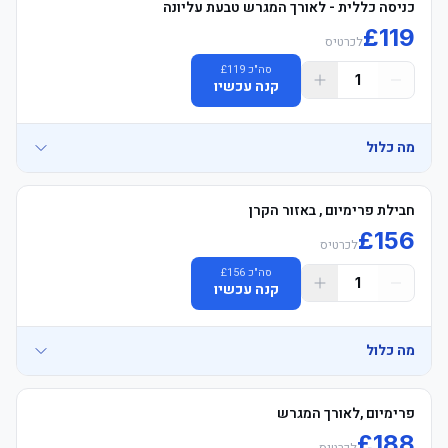
כניסה כללית - לאורך המגרש טבעת עליונה
£
119
לכרטיס
סה"כ
119
£
1
קנה עכשיו
מה כלול
• General Admission משחק כרטיסים Long צד - Blocks 501-508 & 
חבילת פרימיום , באזור הקרן
£
156
לכרטיס
	• See exactly where you&#39;ll be sitting - explore your view in 
סה"כ
156
£
1
קנה עכשיו
	• Tottenham אצטדיון סיור voucher כולל (non-משחק days only, 
מה כלול
• East פרמיום מושבים פינה Location – Padded מושבים Blocks 312–
פרימיום ,לאורך המגרש
£
188
לכרטיס