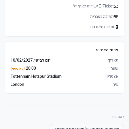
	• Tottenham אצטדיון סיור voucher כולל (non-משחק days only, 
📧
E-Ticket ישירות לאימייל
💬
תמיכה בעברית
🔒
תשלום מאובטח
	• E-כרטיסים delivered 3–5 days before שריקת פתיחה, מושבים 
	• Watch the product video click here
פרטי האירוע
תאריך
יום רביעי, 10/02/2027
שעה
20:00
(לא סופי)
אצטדיון
Tottenham Hotspur Stadium
עיר
London
	• Travel Connection reserves the right to upgrade to East פרמיום 
מושבים חבילה מושבים if necessary
ראה גם