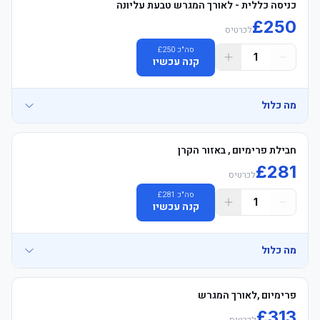
כניסה כללית - לאורך המגרש טבעת עליונה
£
250
לכרטיס
סה"כ
250
£
1
קנה עכשיו
מה כלול
• General Admission משחק כרטיסים Long צד - Blocks 501-508 & 
חבילת פרימיום , באזור הקרן
£
281
לכרטיס
	• See exactly where you&#39;ll be sitting - explore your view in 
סה"כ
281
£
1
קנה עכשיו
	• Tottenham אצטדיון סיור voucher כולל (non-משחק days only, 
מה כלול
• East פרמיום מושבים פינה Location – Padded מושבים Blocks 312–
פרימיום ,לאורך המגרש
£
313
לכרטיס