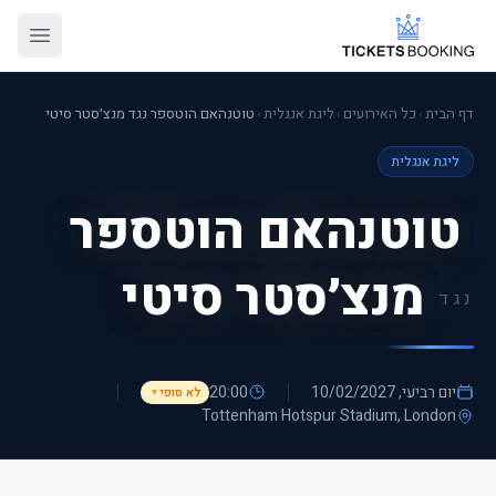
דף הבית
›
כל האירועים
›
ליגת אנגלית
›
טוטנהאם הוטספר נגד מנצ׳סטר סיטי
ליגת אנגלית
טוטנהאם הוטספר
מנצ׳סטר סיטי
נגד
יום רביעי, 10/02/2027
20:00
לא סופי
▼
Tottenham Hotspur Stadium
, London